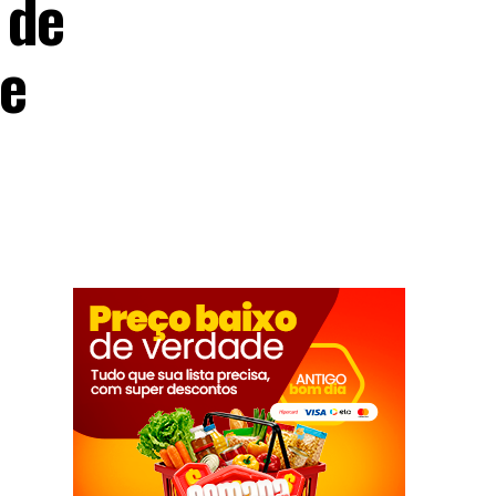
 de
de