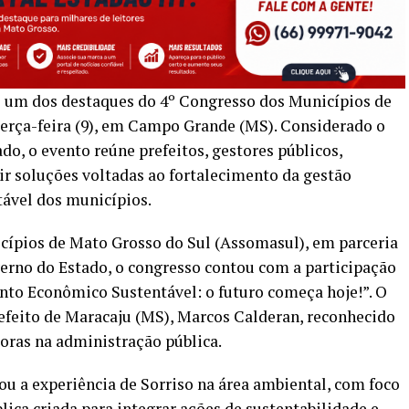
foi um dos destaques do 4º Congresso dos Municípios de
terça-feira (9), em Campo Grande (MS). Considerado o
o, o evento reúne prefeitos, gestores públicos,
tir soluções voltadas ao fortalecimento da gestão
tável dos municípios.
ípios de Mato Grosso do Sul (Assomasul), em parceria
rno do Estado, o congresso contou com a participação
nto Econômico Sustentável: o futuro começa hoje!”. O
refeito de Maracaju (MS), Marcos Calderan, reconhecido
oras na administração pública.
ou a experiência de Sorriso na área ambiental, com foco
lica criada para integrar ações de sustentabilidade e