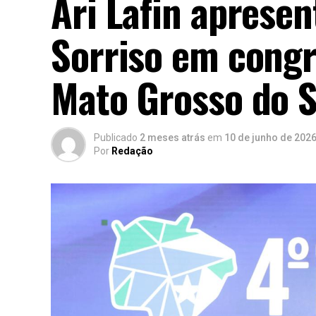
Ari Lafin aprese
Sorriso em congr
Mato Grosso do S
Publicado
2 meses atrás
em
10 de junho de 202
Por
Redação