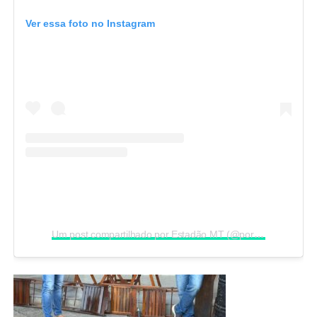
Ver essa foto no Instagram
Um post compartilhado por Estadão MT (@portalestadao.mt)