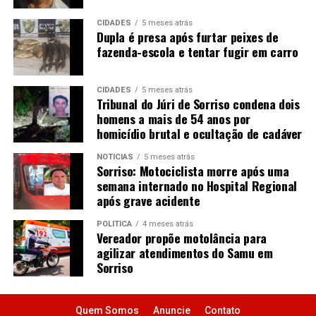
CIDADES
5 meses atrás
Dupla é presa após furtar peixes de
fazenda-escola e tentar fugir em carro
CIDADES
5 meses atrás
Tribunal do Júri de Sorriso condena dois
homens a mais de 54 anos por
homicídio brutal e ocultação de cadáver
NOTÍCIAS
5 meses atrás
Sorriso: Motociclista morre após uma
semana internado no Hospital Regional
após grave acidente
POLÍTICA
4 meses atrás
Vereador propõe motolância para
agilizar atendimentos do Samu em
Sorriso
Quem Somos
Anuncie
Contato