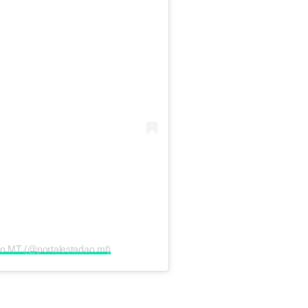
ão MT (@portalestadao.mt)