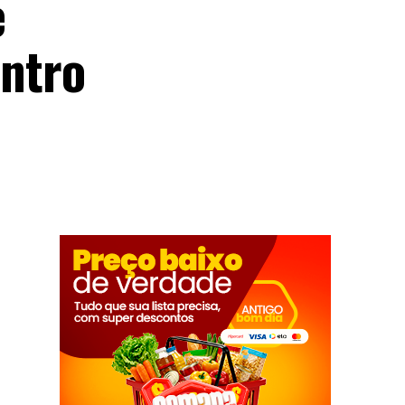
e
ntro