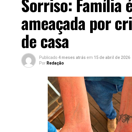
Sorriso: Família 
ameaçada por cr
de casa
Publicado
4 meses atrás
em
15 de abril de 2026
Por
Redação