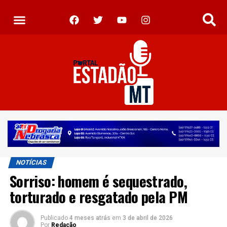
NOTÍCIAS
Sorriso: homem é sequestrado,
torturado e resgatado pela PM
Publicado
4 meses atrás
em
3 de abril de 2026
Por
Redação