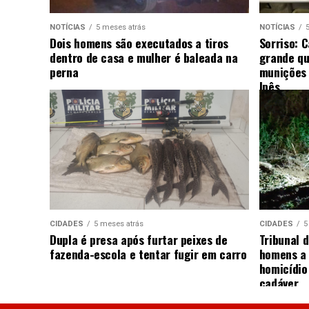
NOTÍCIAS
5 meses atrás
NOTÍCIAS
Dois homens são executados a tiros
Sorriso: 
dentro de casa e mulher é baleada na
grande qu
perna
munições 
Ipês
CIDADES
5 meses atrás
CIDADES
5
Dupla é presa após furtar peixes de
Tribunal d
fazenda-escola e tentar fugir em carro
homens a 
homicídio
cadáver