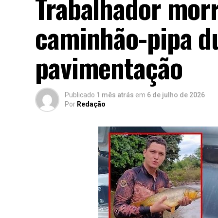
Trabalhador morr
caminhão-pipa d
pavimentação
Publicado
1 mês atrás
em
6 de julho de 2026
Por
Redação