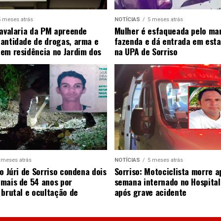
5 meses atrás
NOTÍCIAS
5 meses atrás
Cavalaria da PM apreende
Mulher é esfaqueada pelo ma
antidade de drogas, arma e
fazenda e dá entrada em esta
em residência no Jardim dos
na UPA de Sorriso
 meses atrás
NOTÍCIAS
5 meses atrás
o Júri de Sorriso condena dois
Sorriso: Motociclista morre 
mais de 54 anos por
semana internado no Hospital
 brutal e ocultação de
após grave acidente