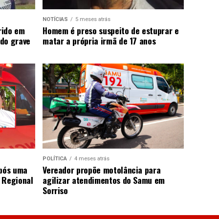
NOTÍCIAS
5 meses atrás
rido em
Homem é preso suspeito de estuprar e
do grave
matar a própria irmã de 17 anos
POLÍTICA
4 meses atrás
após uma
Vereador propõe motolância para
 Regional
agilizar atendimentos do Samu em
Sorriso