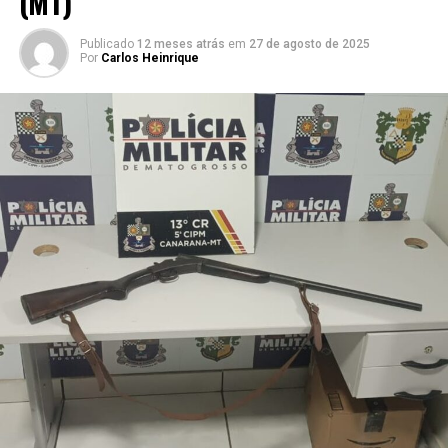
(MT)
Publicado
12 meses atrás
em
27 de agosto de 2025
Por
Carlos Heinrique