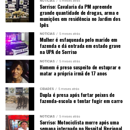
NOTÍCIAS
5 meses atrás
Sorriso: Cavalaria da PM apreende
grande quantidade de drogas, arma e
munições em residência no Jardim dos
Ipês
NOTÍCIAS
5 meses atrás
Mulher é esfaqueada pelo marido em
fazenda e dá entrada em estado grave
na UPA de Sorriso
NOTÍCIAS
5 meses atrás
Homem é preso suspeito de estuprar e
matar a própria irmã de 17 anos
CIDADES
5 meses atrás
Dupla é presa após furtar peixes de
fazenda-escola e tentar fugir em carro
NOTÍCIAS
5 meses atrás
Sorriso: Motociclista morre após uma
semana internado no Hospital Regional