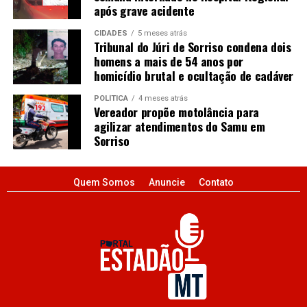
após grave acidente
CIDADES
5 meses atrás
Tribunal do Júri de Sorriso condena dois
homens a mais de 54 anos por
homicídio brutal e ocultação de cadáver
POLÍTICA
4 meses atrás
Vereador propõe motolância para
agilizar atendimentos do Samu em
Sorriso
Quem Somos
Anuncie
Contato