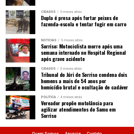
CIDADES
5 meses atrás
Dupla é presa após furtar peixes de
fazenda-escola e tentar fugir em carro
NOTÍCIAS
5 meses atrás
Sorriso: Motociclista morre após uma
semana internado no Hospital Regional
após grave acidente
CIDADES
5 meses atrás
Tribunal do Júri de Sorriso condena dois
homens a mais de 54 anos por
homicídio brutal e ocultação de cadáver
POLÍTICA
4 meses atrás
Vereador propõe motolância para
agilizar atendimentos do Samu em
Sorriso
Quem Somos
Anuncie
Contato