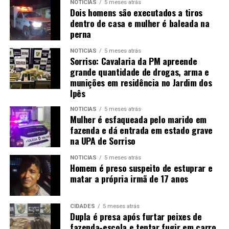
NOTÍCIAS
5 meses atrás
Dois homens são executados a tiros
dentro de casa e mulher é baleada na
perna
NOTÍCIAS
5 meses atrás
Sorriso: Cavalaria da PM apreende
grande quantidade de drogas, arma e
munições em residência no Jardim dos
Ipês
NOTÍCIAS
5 meses atrás
Mulher é esfaqueada pelo marido em
fazenda e dá entrada em estado grave
na UPA de Sorriso
NOTÍCIAS
5 meses atrás
Homem é preso suspeito de estuprar e
matar a própria irmã de 17 anos
CIDADES
5 meses atrás
Dupla é presa após furtar peixes de
fazenda-escola e tentar fugir em carro