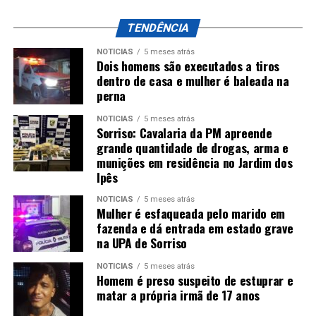
TENDÊNCIA
NOTÍCIAS
5 meses atrás
Dois homens são executados a tiros
dentro de casa e mulher é baleada na
perna
NOTÍCIAS
5 meses atrás
Sorriso: Cavalaria da PM apreende
grande quantidade de drogas, arma e
munições em residência no Jardim dos
Ipês
NOTÍCIAS
5 meses atrás
Mulher é esfaqueada pelo marido em
fazenda e dá entrada em estado grave
na UPA de Sorriso
NOTÍCIAS
5 meses atrás
Homem é preso suspeito de estuprar e
matar a própria irmã de 17 anos