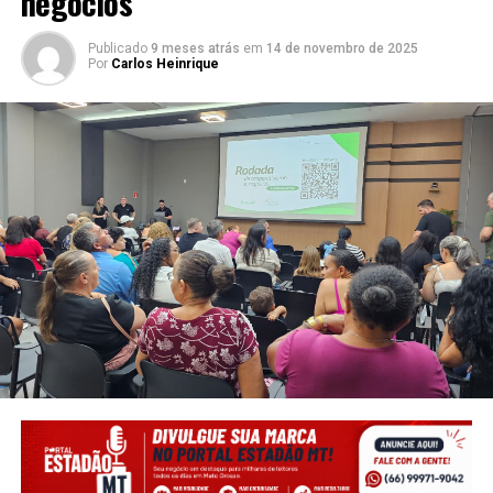
negócios
Publicado
9 meses atrás
em
14 de novembro de 2025
Por
Carlos Heinrique