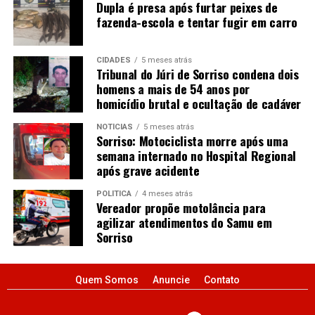
Dupla é presa após furtar peixes de
fazenda-escola e tentar fugir em carro
CIDADES
5 meses atrás
Tribunal do Júri de Sorriso condena dois
homens a mais de 54 anos por
homicídio brutal e ocultação de cadáver
NOTÍCIAS
5 meses atrás
Sorriso: Motociclista morre após uma
semana internado no Hospital Regional
após grave acidente
POLÍTICA
4 meses atrás
Vereador propõe motolância para
agilizar atendimentos do Samu em
Sorriso
Quem Somos
Anuncie
Contato