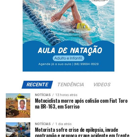
RECENTE
TENDÊNCIA
VIDEOS
NOTÍCIAS
13 horas atrás
Motociclista morre após colisão com Fiat Toro
na BR-163, em Sorriso
NOTÍCIAS
1 dia atrás
Motorista sofre crise de epilepsia, invade
contramão e provoca grave acidente em frente