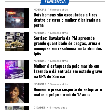
TENDÊNCIA
NOTÍCIAS
5 meses atrás
Dois homens são executados a tiros
dentro de casa e mulher é baleada na
perna
NOTÍCIAS
5 meses atrás
Sorriso: Cavalaria da PM apreende
grande quantidade de drogas, arma e
munições em residência no Jardim dos
Ipês
NOTÍCIAS
5 meses atrás
Mulher é esfaqueada pelo marido em
fazenda e dá entrada em estado grave
na UPA de Sorriso
NOTÍCIAS
5 meses atrás
Homem é preso suspeito de estuprar e
matar a própria irmã de 17 anos
CIDADES
5 meses atrás