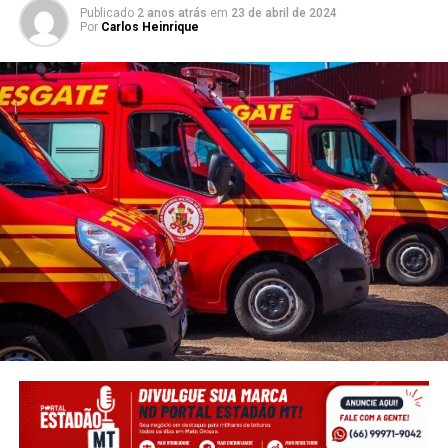
Publicado
2 anos atrás
em
23 de abril de 2024
Por
Carlos Heinrique