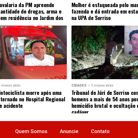
Cavalaria da PM apreende
Mulher é esfaqueada pelo ma
antidade de drogas, arma e
fazenda e dá entrada em esta
em residência no Jardim dos
na UPA de Sorriso
5 meses atrás
CIDADES
5 meses atrás
Motociclista morre após uma
Tribunal do Júri de Sorriso co
ternado no Hospital Regional
homens a mais de 54 anos po
e acidente
homicídio brutal e ocultação 
cadáver
Quem Somos
Anuncie
Contato