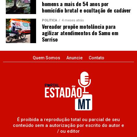
homens a mais de 54 anos por
homicídio brutal e ocultação de cadáver
POLÍTICA
4 meses atrás
Vereador propõe motolância para
agilizar atendimentos do Samu em
Sorriso
Quem Somos
Anuncie
Contato
É proibida a reprodução total ou parcial de seu
conteúdo sem a autorização por escrito do autor e
/ ou editor