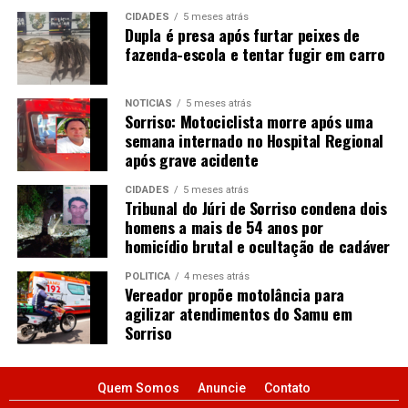
CIDADES
5 meses atrás
Dupla é presa após furtar peixes de
fazenda-escola e tentar fugir em carro
NOTÍCIAS
5 meses atrás
Sorriso: Motociclista morre após uma
semana internado no Hospital Regional
após grave acidente
CIDADES
5 meses atrás
Tribunal do Júri de Sorriso condena dois
homens a mais de 54 anos por
homicídio brutal e ocultação de cadáver
POLÍTICA
4 meses atrás
Vereador propõe motolância para
agilizar atendimentos do Samu em
Sorriso
Quem Somos
Anuncie
Contato