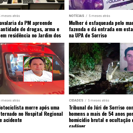
5 meses atrás
NOTÍCIAS
5 meses atrás
Cavalaria da PM apreende
Mulher é esfaqueada pelo ma
antidade de drogas, arma e
fazenda e dá entrada em esta
em residência no Jardim dos
na UPA de Sorriso
5 meses atrás
CIDADES
5 meses atrás
Motociclista morre após uma
Tribunal do Júri de Sorriso co
ternado no Hospital Regional
homens a mais de 54 anos po
e acidente
homicídio brutal e ocultação 
cadáver