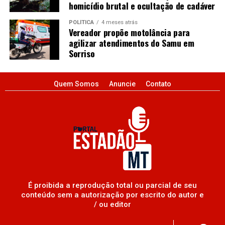
homicídio brutal e ocultação de cadáver
POLÍTICA
4 meses atrás
Vereador propõe motolância para
agilizar atendimentos do Samu em
Sorriso
Quem Somos
Anuncie
Contato
É proibida a reprodução total ou parcial de seu
conteúdo sem a autorização por escrito do autor e
/ ou editor