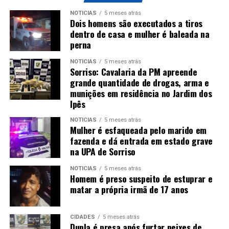
NOTÍCIAS
5 meses atrás
Dois homens são executados a tiros
dentro de casa e mulher é baleada na
perna
NOTÍCIAS
5 meses atrás
Sorriso: Cavalaria da PM apreende
grande quantidade de drogas, arma e
munições em residência no Jardim dos
Ipês
NOTÍCIAS
5 meses atrás
Mulher é esfaqueada pelo marido em
fazenda e dá entrada em estado grave
na UPA de Sorriso
NOTÍCIAS
5 meses atrás
Homem é preso suspeito de estuprar e
matar a própria irmã de 17 anos
CIDADES
5 meses atrás
Dupla é presa após furtar peixes de