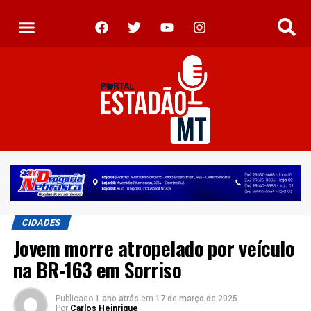
CIDADES
Jovem morre atropelado por veículo
na BR-163 em Sorriso
Publicado
1 ano atrás
em
17 de março de 2025
Por
Carlos Heinrique