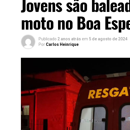
Jovens são balea
moto no Boa Esp
Publicado
2 anos atrás
em
5 de agosto de 2024
Por
Carlos Heinrique