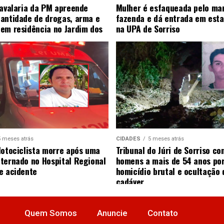
Cavalaria da PM apreende
Mulher é esfaqueada pelo ma
antidade de drogas, arma e
fazenda e dá entrada em esta
em residência no Jardim dos
na UPA de Sorriso
5 meses atrás
CIDADES
5 meses atrás
Motociclista morre após uma
Tribunal do Júri de Sorriso co
ternado no Hospital Regional
homens a mais de 54 anos po
e acidente
homicídio brutal e ocultação 
cadáver
Quem Somos
Anuncie
Contato