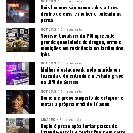
NOTÍCIAS
5 meses atrás
Dois homens são executados a tiros
dentro de casa e mulher é baleada na
perna
NOTÍCIAS
5 meses atrás
Sorriso: Cavalaria da PM apreende
grande quantidade de drogas, arma e
munições em residência no Jardim dos
Ipês
NOTÍCIAS
5 meses atrás
Mulher é esfaqueada pelo marido em
fazenda e dá entrada em estado grave
na UPA de Sorriso
NOTÍCIAS
5 meses atrás
Homem é preso suspeito de estuprar e
matar a própria irmã de 17 anos
CIDADES
5 meses atrás
Dupla é presa após furtar peixes de
fazenda-escola e tentar fugir em carro