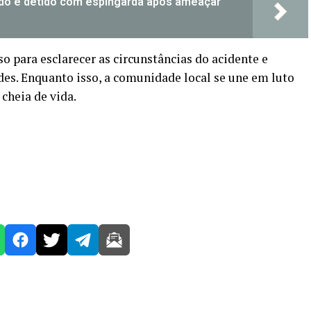
ado é detido com espingarda após ameaçar
so para esclarecer as circunstâncias do acidente e
es. Enquanto isso, a comunidade local se une em luto
cheia de vida.