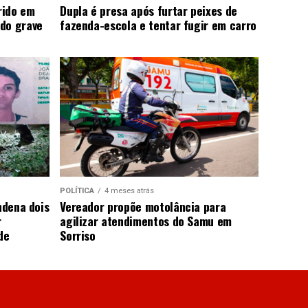
rido em
Dupla é presa após furtar peixes de
do grave
fazenda-escola e tentar fugir em carro
POLÍTICA
4 meses atrás
ndena dois
Vereador propõe motolância para
r
agilizar atendimentos do Samu em
de
Sorriso