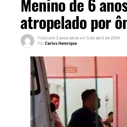
Menino de 6 anos
atropelado por ô
Publicado
2 anos atrás
em
5 de abril de 2024
Por
Carlos Heinrique