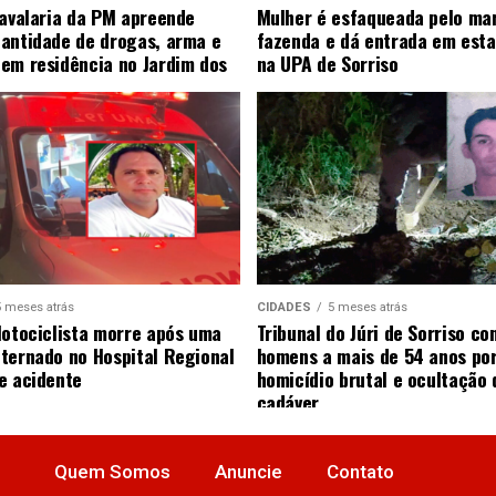
Cavalaria da PM apreende
Mulher é esfaqueada pelo ma
antidade de drogas, arma e
fazenda e dá entrada em esta
em residência no Jardim dos
na UPA de Sorriso
5 meses atrás
CIDADES
5 meses atrás
Motociclista morre após uma
Tribunal do Júri de Sorriso co
ternado no Hospital Regional
homens a mais de 54 anos po
e acidente
homicídio brutal e ocultação 
cadáver
Quem Somos
Anuncie
Contato