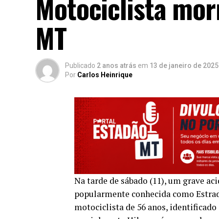
Motociclista mor
MT
Publicado
2 anos atrás
em
13 de janeiro de 2025
Por
Carlos Heinrique
Na tarde de sábado (11), um grave ac
popularmente conhecida como Estrad
motociclista de 56 anos, identificado