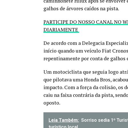
caminhonete Hilux após se envolver
galhos de árvores caídos na pista.
PARTICIPE DO NOSSO CANAL NO W
DIARIAMENTE
De acordo com a Delegacia Especializa
início quando um veículo Fiat Cronos
repentinamente por conta de galhos es
Um motociclista que seguia logo atrás
que pilotava uma Honda Bros, acabou
impacto. Com a força da colisão, os 
caiu na faixa contrária da pista, sen
oposto.
Leia Também:
Sorriso sedia 1º Turi
turístico local