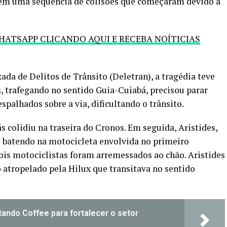
 em uma sequência de colisões que começaram devido a
HATSAPP CLICANDO AQUI E RECEBA NOÍTICIAS
da de Delitos de Trânsito (Deletran), a tragédia teve
, trafegando no sentido Guia-Cuiabá, precisou parar
palhados sobre a via, dificultando o trânsito.
 colidiu na traseira do Cronos. Em seguida, Aristides,
 batendo na motocicleta envolvida no primeiro
dois motociclistas foram arremessados ao chão. Aristides
do atropelado pela Hilux que transitava no sentido
stando Coffee para fortalecer o setor