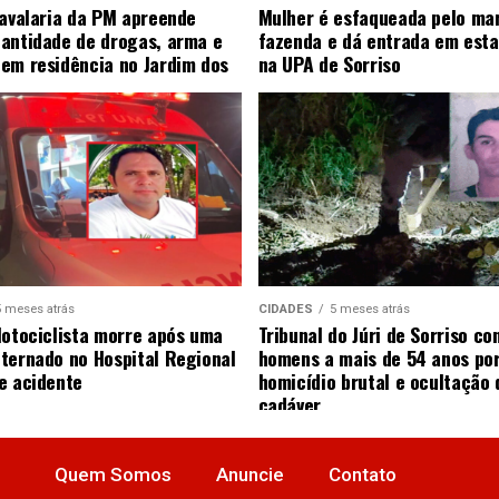
Cavalaria da PM apreende
Mulher é esfaqueada pelo ma
antidade de drogas, arma e
fazenda e dá entrada em esta
em residência no Jardim dos
na UPA de Sorriso
5 meses atrás
CIDADES
5 meses atrás
Motociclista morre após uma
Tribunal do Júri de Sorriso co
ternado no Hospital Regional
homens a mais de 54 anos po
e acidente
homicídio brutal e ocultação 
cadáver
Quem Somos
Anuncie
Contato