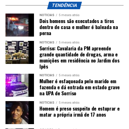
TENDÊNCIA
NOTÍCIAS
5 meses atrás
Dois homens são executados a tiros
dentro de casa e mulher é baleada na
perna
NOTÍCIAS
5 meses atrás
Sorriso: Cavalaria da PM apreende
grande quantidade de drogas, arma e
munições em residência no Jardim dos
Ipês
NOTÍCIAS
5 meses atrás
Mulher é esfaqueada pelo marido em
fazenda e dá entrada em estado grave
na UPA de Sorriso
NOTÍCIAS
5 meses atrás
Homem é preso suspeito de estuprar e
matar a própria irmã de 17 anos