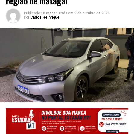
região de matagal
Publicado
10 meses atrás
em
9 de outubro de 2025
Por
Carlos Heinrique