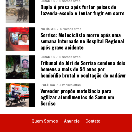
CIDADES
5 meses atrás
Dupla é presa após furtar peixes de
fazenda-escola e tentar fugir em carro
NOTÍCIAS
5 meses atrás
Sorriso: Motociclista morre após uma
semana internado no Hospital Regional
após grave acidente
CIDADES
5 meses atrás
Tribunal do Júri de Sorriso condena dois
homens a mais de 54 anos por
homicídio brutal e ocultação de cadáver
POLÍTICA
4 meses atrás
Vereador propõe motolância para
agilizar atendimentos do Samu em
Sorriso
Quem Somos
Anuncie
Contato