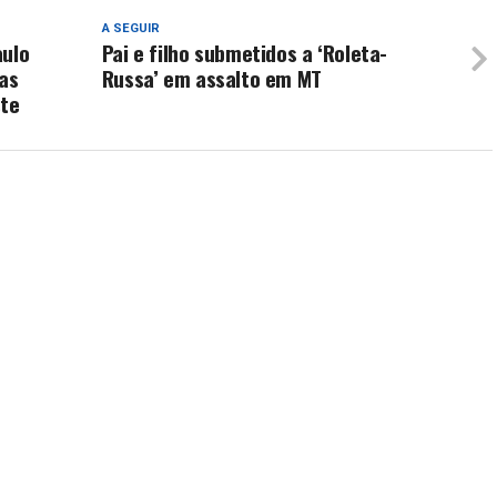
A SEGUIR
aulo
Pai e filho submetidos a ‘Roleta-
ias
Russa’ em assalto em MT
ste