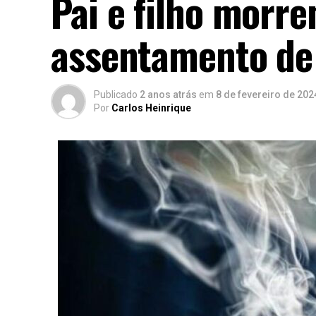
Pai e filho morre
assentamento de
Publicado
2 anos atrás
em
8 de fevereiro de 202
Por
Carlos Heinrique