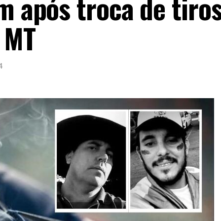
m após troca de tiro
 MT
4