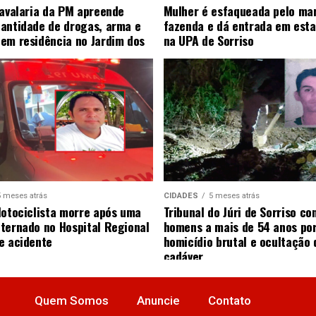
Cavalaria da PM apreende
Mulher é esfaqueada pelo ma
antidade de drogas, arma e
fazenda e dá entrada em esta
em residência no Jardim dos
na UPA de Sorriso
5 meses atrás
CIDADES
5 meses atrás
Motociclista morre após uma
Tribunal do Júri de Sorriso co
ternado no Hospital Regional
homens a mais de 54 anos po
e acidente
homicídio brutal e ocultação 
cadáver
Quem Somos
Anuncie
Contato