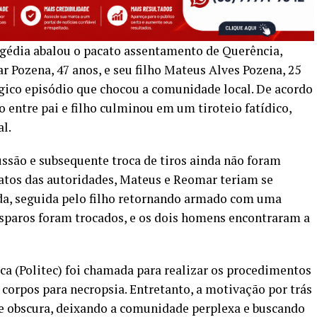
ragédia abalou o pacato assentamento de Querência,
r Pozena, 47 anos, e seu filho Mateus Alves Pozena, 25
gico episódio que chocou a comunidade local. De acordo
o entre pai e filho culminou em um tiroteio fatídico,
l.
ussão e subsequente troca de tiros ainda não foram
atos das autoridades, Mateus e Reomar teriam se
da, seguida pelo filho retornando armado com uma
disparos foram trocados, e os dois homens encontraram a
nica (Politec) foi chamada para realizar os procedimentos
 corpos para necropsia. Entretanto, a motivação por trás
ce obscura, deixando a comunidade perplexa e buscando