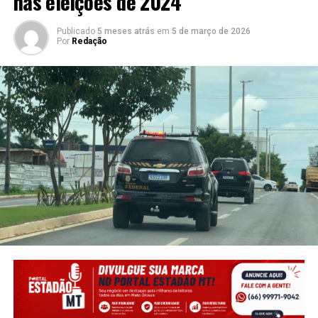
nas eleições de 2024
Publicado
5 meses atrás
em
5 de março de 2026
Por
Redação