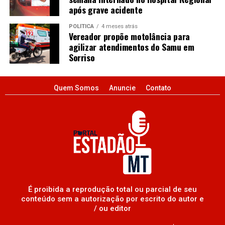
após grave acidente
POLÍTICA
4 meses atrás
Vereador propõe motolância para
agilizar atendimentos do Samu em
Sorriso
Quem Somos
Anuncie
Contato
É proibida a reprodução total ou parcial de seu
conteúdo sem a autorização por escrito do autor e
/ ou editor