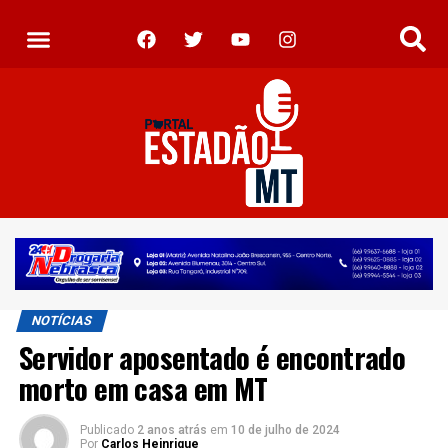
NOTÍCIAS
Servidor aposentado é encontrado
morto em casa em MT
Publicado
2 anos atrás
em
10 de julho de 2024
Por
Carlos Heinrique