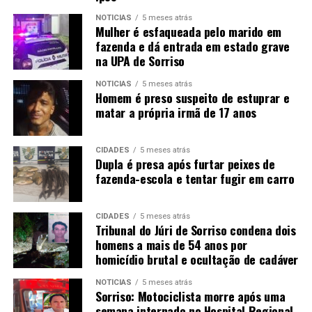
NOTÍCIAS
5 meses atrás
Mulher é esfaqueada pelo marido em
fazenda e dá entrada em estado grave
na UPA de Sorriso
NOTÍCIAS
5 meses atrás
Homem é preso suspeito de estuprar e
matar a própria irmã de 17 anos
CIDADES
5 meses atrás
Dupla é presa após furtar peixes de
fazenda-escola e tentar fugir em carro
CIDADES
5 meses atrás
Tribunal do Júri de Sorriso condena dois
homens a mais de 54 anos por
homicídio brutal e ocultação de cadáver
NOTÍCIAS
5 meses atrás
Sorriso: Motociclista morre após uma
semana internado no Hospital Regional