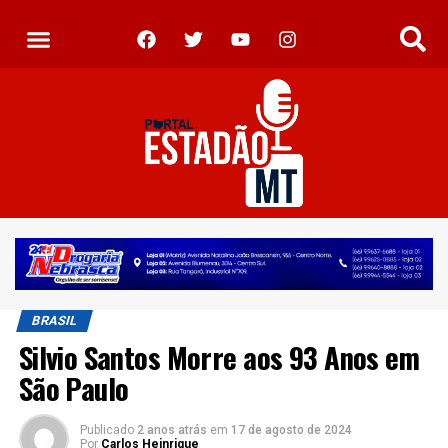
BRASIL
Silvio Santos Morre aos 93 Anos em
São Paulo
Publicado
2 anos atrás
em
17 de agosto de 2024
Por
Carlos Heinrique