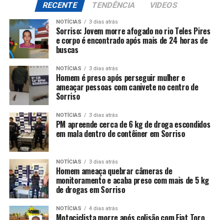
RECENTE
TENDÊNCIA
VIDEOS
NOTÍCIAS
3 dias atrás
Sorriso: Jovem morre afogado no rio Teles Pires
e corpo é encontrado após mais de 24 horas de
buscas
NOTÍCIAS
3 dias atrás
Homem é preso após perseguir mulher e
ameaçar pessoas com canivete no centro de
Sorriso
NOTÍCIAS
3 dias atrás
PM apreende cerca de 6 kg de droga escondidos
em mala dentro de contêiner em Sorriso
NOTÍCIAS
3 dias atrás
Homem ameaça quebrar câmeras de
monitoramento e acaba preso com mais de 5 kg
de drogas em Sorriso
NOTÍCIAS
4 dias atrás
Motociclista morre após colisão com Fiat Toro