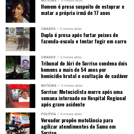
NOTÍCIAS
5 meses atrás
Homem é preso suspeito de estuprar e
matar a própria irmã de 17 anos
CIDADES
5 meses atrás
Dupla é presa após furtar peixes de
fazenda-escola e tentar fugir em carro
CIDADES
5 meses atrás
Tribunal do Júri de Sorriso condena dois
homens a mais de 54 anos por
homicídio brutal e ocultação de cadáver
NOTÍCIAS
5 meses atrás
Sorriso: Motociclista morre após uma
semana internado no Hospital Regional
após grave acidente
POLÍTICA
4 meses atrás
Vereador propõe motolância para
agilizar atendimentos do Samu em
Sorriso