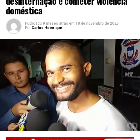
desinternação e cometer violência
doméstica
Publicado
9 meses atrás
em
18 de novembro de 2025
Por
Carlos Heinrique