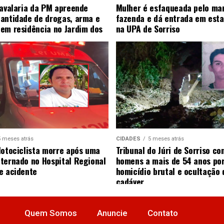
Cavalaria da PM apreende
Mulher é esfaqueada pelo ma
antidade de drogas, arma e
fazenda e dá entrada em esta
em residência no Jardim dos
na UPA de Sorriso
5 meses atrás
CIDADES
5 meses atrás
Motociclista morre após uma
Tribunal do Júri de Sorriso co
ternado no Hospital Regional
homens a mais de 54 anos po
e acidente
homicídio brutal e ocultação 
cadáver
Quem Somos
Anuncie
Contato