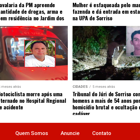
Cavalaria da PM apreende
Mulher é esfaqueada pelo ma
antidade de drogas, arma e
fazenda e dá entrada em esta
em residência no Jardim dos
na UPA de Sorriso
5 meses atrás
CIDADES
5 meses atrás
Motociclista morre após uma
Tribunal do Júri de Sorriso co
ternado no Hospital Regional
homens a mais de 54 anos po
e acidente
homicídio brutal e ocultação 
cadáver
Quem Somos
Anuncie
Contato