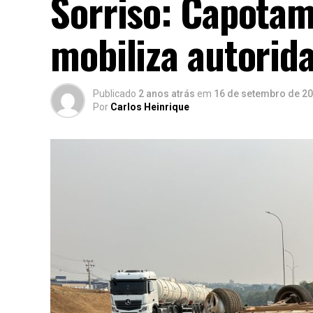
Sorriso: Capotam
mobiliza autorid
Publicado
2 anos atrás
em
16 de setembro de 2
Por
Carlos Heinrique