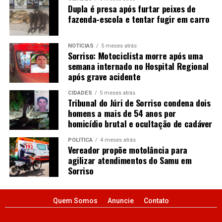
Dupla é presa após furtar peixes de
fazenda-escola e tentar fugir em carro
NOTÍCIAS
5 meses atrás
Sorriso: Motociclista morre após uma
semana internado no Hospital Regional
após grave acidente
CIDADES
5 meses atrás
Tribunal do Júri de Sorriso condena dois
homens a mais de 54 anos por
homicídio brutal e ocultação de cadáver
POLÍTICA
4 meses atrás
Vereador propõe motolância para
agilizar atendimentos do Samu em
Sorriso
Quem Somos
Anuncie
Contato