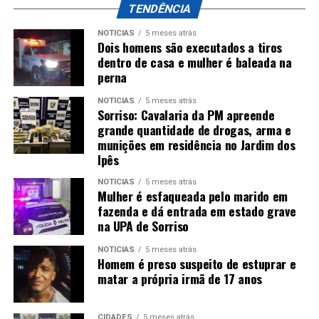
TENDÊNCIA
NOTÍCIAS
5 meses atrás
Dois homens são executados a tiros
dentro de casa e mulher é baleada na
perna
NOTÍCIAS
5 meses atrás
Sorriso: Cavalaria da PM apreende
grande quantidade de drogas, arma e
munições em residência no Jardim dos
Ipês
NOTÍCIAS
5 meses atrás
Mulher é esfaqueada pelo marido em
fazenda e dá entrada em estado grave
na UPA de Sorriso
NOTÍCIAS
5 meses atrás
Homem é preso suspeito de estuprar e
matar a própria irmã de 17 anos
CIDADES
5 meses atrás