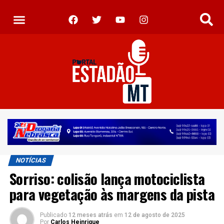
NOTÍCIAS
Sorriso: colisão lança motociclista
para vegetação às margens da pista
Publicado
12 meses atrás
em
12 de agosto de 2025
Por
Carlos Heinrique