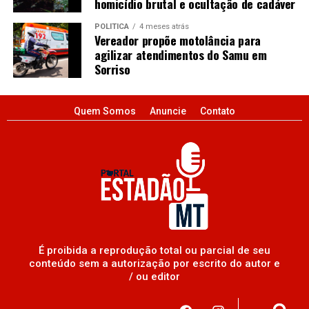
homicídio brutal e ocultação de cadáver
POLÍTICA
4 meses atrás
Vereador propõe motolância para
agilizar atendimentos do Samu em
Sorriso
Quem Somos
Anuncie
Contato
É proibida a reprodução total ou parcial de seu
conteúdo sem a autorização por escrito do autor e
/ ou editor