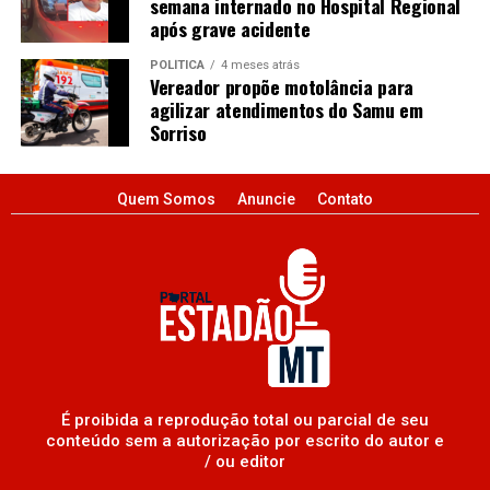
semana internado no Hospital Regional
após grave acidente
POLÍTICA
4 meses atrás
Vereador propõe motolância para
agilizar atendimentos do Samu em
Sorriso
Quem Somos
Anuncie
Contato
É proibida a reprodução total ou parcial de seu
conteúdo sem a autorização por escrito do autor e
/ ou editor