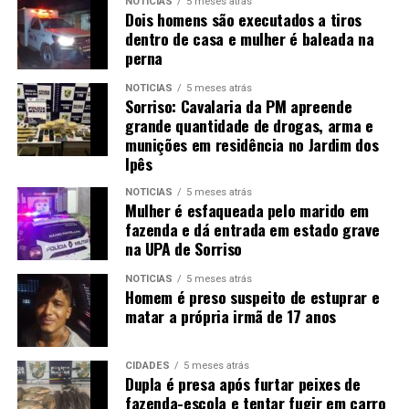
NOTÍCIAS
5 meses atrás
Dois homens são executados a tiros
dentro de casa e mulher é baleada na
perna
NOTÍCIAS
5 meses atrás
Sorriso: Cavalaria da PM apreende
grande quantidade de drogas, arma e
munições em residência no Jardim dos
Ipês
NOTÍCIAS
5 meses atrás
Mulher é esfaqueada pelo marido em
fazenda e dá entrada em estado grave
na UPA de Sorriso
NOTÍCIAS
5 meses atrás
Homem é preso suspeito de estuprar e
matar a própria irmã de 17 anos
CIDADES
5 meses atrás
Dupla é presa após furtar peixes de
fazenda-escola e tentar fugir em carro