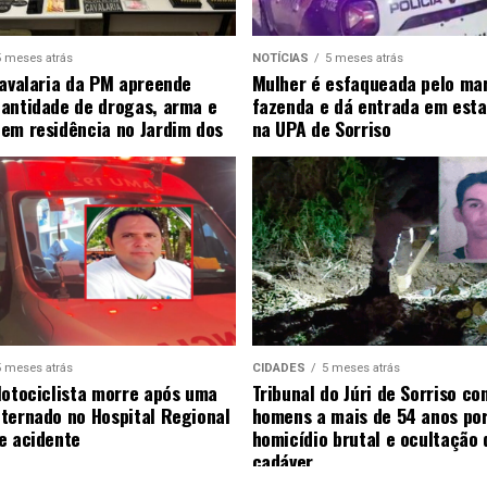
5 meses atrás
NOTÍCIAS
5 meses atrás
Cavalaria da PM apreende
Mulher é esfaqueada pelo ma
antidade de drogas, arma e
fazenda e dá entrada em esta
em residência no Jardim dos
na UPA de Sorriso
5 meses atrás
CIDADES
5 meses atrás
Motociclista morre após uma
Tribunal do Júri de Sorriso co
ternado no Hospital Regional
homens a mais de 54 anos po
e acidente
homicídio brutal e ocultação 
cadáver