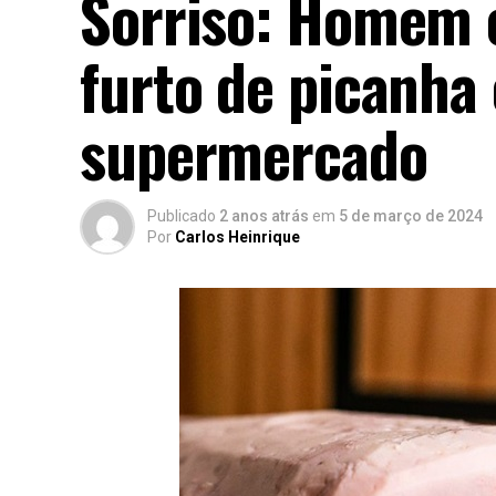
Sorriso: Homem é
furto de picanha
supermercado
Publicado
2 anos atrás
em
5 de março de 2024
Por
Carlos Heinrique