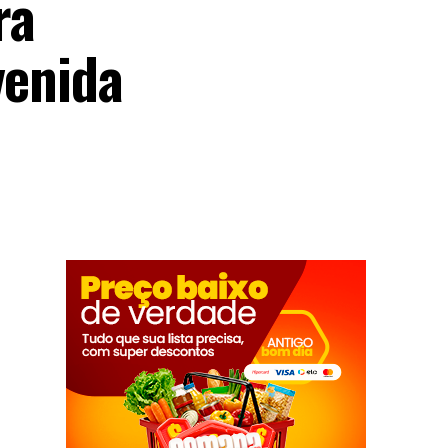
ra
venida