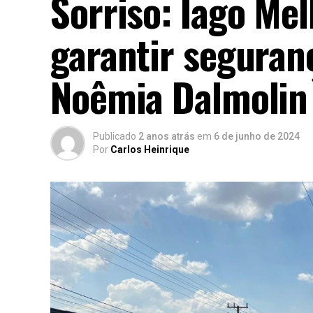
Sorriso: Iago Mel
garantir seguranç
Noêmia Dalmolin
Publicado
2 anos atrás
em
6 de junho de 2024
Por
Carlos Heinrique