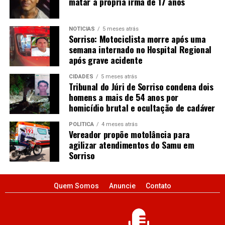
matar a própria irmã de 17 anos
NOTÍCIAS
5 meses atrás
Sorriso: Motociclista morre após uma
semana internado no Hospital Regional
após grave acidente
CIDADES
5 meses atrás
Tribunal do Júri de Sorriso condena dois
homens a mais de 54 anos por
homicídio brutal e ocultação de cadáver
POLÍTICA
4 meses atrás
Vereador propõe motolância para
agilizar atendimentos do Samu em
Sorriso
Quem Somos
Anuncie
Contato