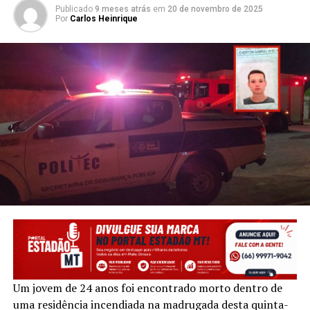
Publicado
9 meses atrás
em
20 de novembro de 2025
Por
Carlos Heinrique
Um jovem de 24 anos foi encontrado morto dentro de
uma residência incendiada na madrugada desta quinta-