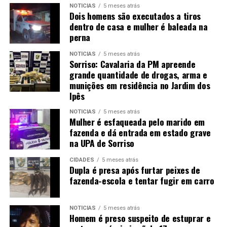
NOTÍCIAS
5 meses atrás
Dois homens são executados a tiros
dentro de casa e mulher é baleada na
perna
NOTÍCIAS
5 meses atrás
Sorriso: Cavalaria da PM apreende
grande quantidade de drogas, arma e
munições em residência no Jardim dos
Ipês
NOTÍCIAS
5 meses atrás
Mulher é esfaqueada pelo marido em
fazenda e dá entrada em estado grave
na UPA de Sorriso
CIDADES
5 meses atrás
Dupla é presa após furtar peixes de
fazenda-escola e tentar fugir em carro
NOTÍCIAS
5 meses atrás
Homem é preso suspeito de estuprar e