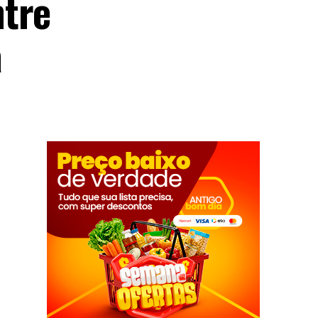
ntre
a