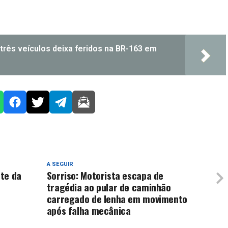
três veículos deixa feridos na BR-163 em
A SEGUIR
te da
Sorriso: Motorista escapa de
tragédia ao pular de caminhão
carregado de lenha em movimento
após falha mecânica