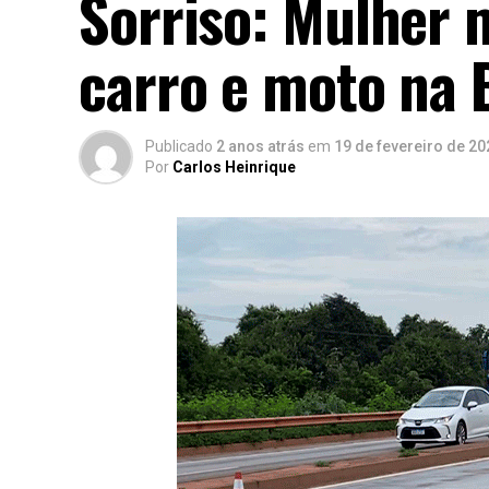
Sorriso: Mulher 
carro e moto na 
Publicado
2 anos atrás
em
19 de fevereiro de 20
Por
Carlos Heinrique