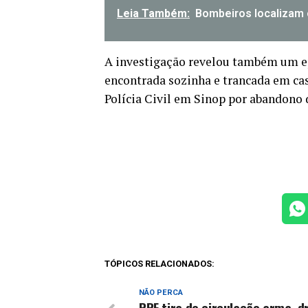
Leia Também:
Bombeiros localizam 
A investigação revelou também um epi
encontrada sozinha e trancada em cas
Polícia Civil em Sinop por abandono 
TÓPICOS RELACIONADOS:
NÃO PERCA
PRF tira de circulação arma, d