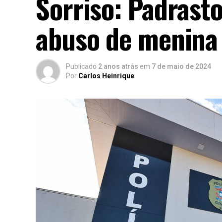
Sorriso: Padrast
abuso de menina 
Publicado
2 anos atrás
em
7 de maio de 2024
Por
Carlos Heinrique