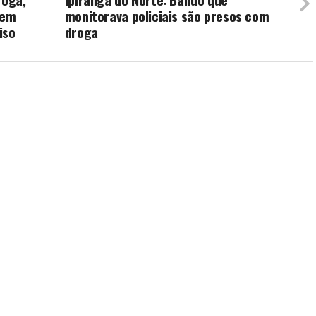
 em
monitorava policiais são presos com
iso
droga