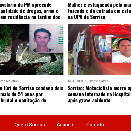
Cavalaria da PM apreende
Mulher é esfaqueada pelo ma
antidade de drogas, arma e
fazenda e dá entrada em esta
em residência no Jardim dos
na UPA de Sorriso
 meses atrás
NOTÍCIAS
5 meses atrás
o Júri de Sorriso condena dois
Sorriso: Motociclista morre 
mais de 54 anos por
semana internado no Hospital
 brutal e ocultação de
após grave acidente
Quem Somos
Anuncie
Contato