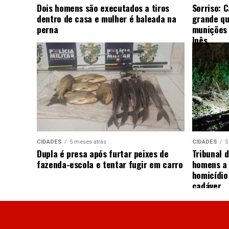
Dois homens são executados a tiros
Sorriso: 
dentro de casa e mulher é baleada na
grande qu
perna
munições 
Ipês
CIDADES
5 meses atrás
CIDADES
5
Dupla é presa após furtar peixes de
Tribunal d
fazenda-escola e tentar fugir em carro
homens a 
homicídio
cadáver