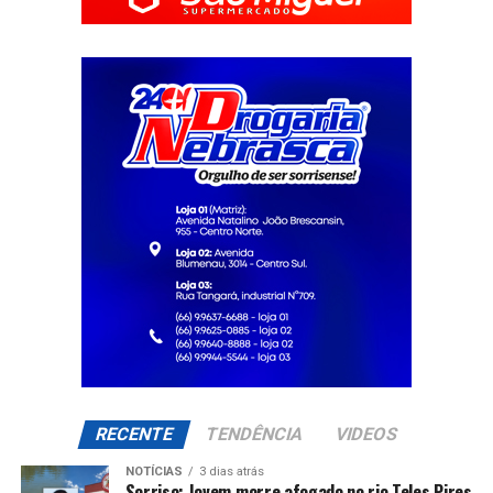
RECENTE
TENDÊNCIA
VIDEOS
NOTÍCIAS
3 dias atrás
Sorriso: Jovem morre afogado no rio Teles Pires