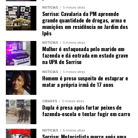
NOTÍCIAS
5 meses atrás
Sorriso: Cavalaria da PM apreende
grande quantidade de drogas, arma e
munições em residência no Jardim dos
Ipês
NOTÍCIAS
5 meses atrás
Mulher é esfaqueada pelo marido em
fazenda e dá entrada em estado grave
na UPA de Sorriso
NOTÍCIAS
5 meses atrás
Homem é preso suspeito de estuprar e
matar a própria irmã de 17 anos
CIDADES
5 meses atrás
Dupla é presa após furtar peixes de
fazenda-escola e tentar fugir em carro
NOTÍCIAS
5 meses atrás
Sorriso: Motociclista morre após uma