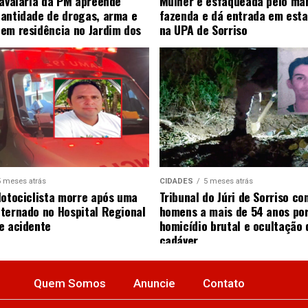
Cavalaria da PM apreende
Mulher é esfaqueada pelo ma
antidade de drogas, arma e
fazenda e dá entrada em esta
em residência no Jardim dos
na UPA de Sorriso
5 meses atrás
CIDADES
5 meses atrás
Motociclista morre após uma
Tribunal do Júri de Sorriso co
ternado no Hospital Regional
homens a mais de 54 anos po
e acidente
homicídio brutal e ocultação 
cadáver
Quem Somos
Anuncie
Contato