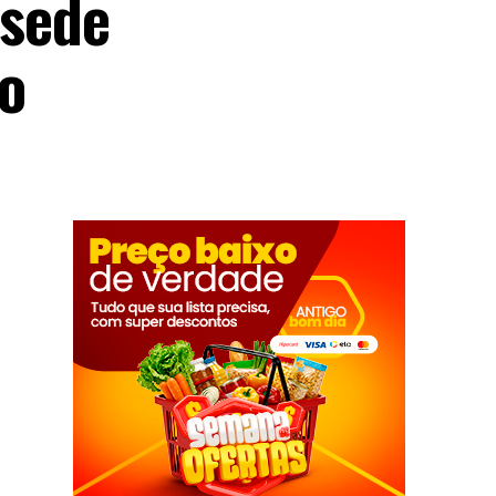
 sede
so