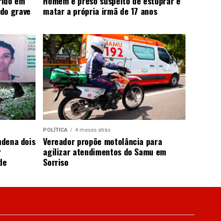
rido em
Homem é preso suspeito de estuprar e
do grave
matar a própria irmã de 17 anos
POLÍTICA
4 meses atrás
ndena dois
Vereador propõe motolância para
r
agilizar atendimentos do Samu em
de
Sorriso