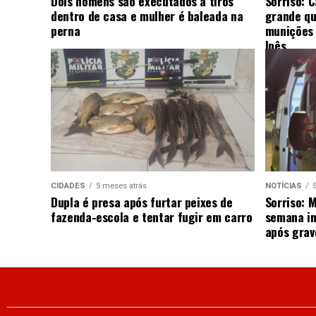
Dois homens são executados a tiros
Sorriso: 
dentro de casa e mulher é baleada na
grande qu
perna
munições 
Ipês
CIDADES
5 meses atrás
NOTÍCIAS
Dupla é presa após furtar peixes de
Sorriso: 
fazenda-escola e tentar fugir em carro
semana in
após grav