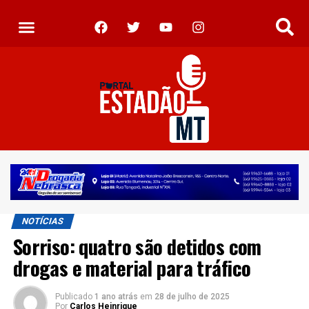
NOTÍCIAS
Sorriso: quatro são detidos com
drogas e material para tráfico
Publicado
1 ano atrás
em
28 de julho de 2025
Por
Carlos Heinrique