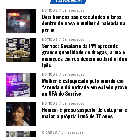
TENDÊNCIA
NOTÍCIAS
5 meses atrás
Dois homens são executados a tiros
dentro de casa e mulher é baleada na
perna
NOTÍCIAS
5 meses atrás
Sorriso: Cavalaria da PM apreende
grande quantidade de drogas, arma e
munições em residência no Jardim dos
Ipês
NOTÍCIAS
5 meses atrás
Mulher é esfaqueada pelo marido em
fazenda e dá entrada em estado grave
na UPA de Sorriso
NOTÍCIAS
5 meses atrás
Homem é preso suspeito de estuprar e
matar a própria irmã de 17 anos
CIDADES
5 meses atrás