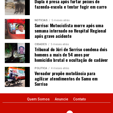
Dupla é presa após furtar peixes de
fazenda-escola e tentar fugir em carro
NOTÍCIAS
5 meses atrás
Sorriso: Motociclista morre após uma
semana internado no Hospital Regional
após grave acidente
CIDADES
5 meses atrás
Tribunal do Júri de Sorriso condena dois
homens a mais de 54 anos por
homicídio brutal e ocultação de cadáver
POLÍTICA
4 meses atrás
Vereador propõe motolância para
agilizar atendimentos do Samu em
Sorriso
Quem Somos
Anuncie
Contato