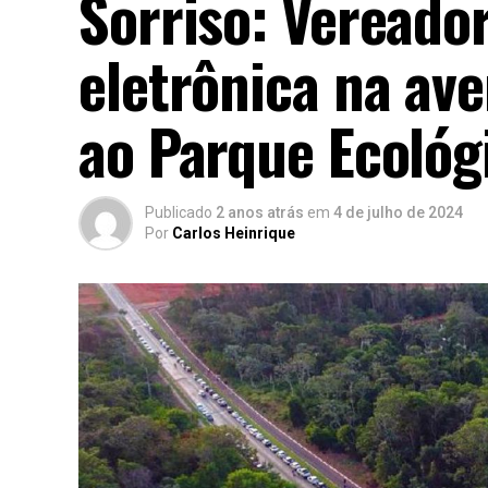
Sorriso: Vereador
eletrônica na av
ao Parque Ecológ
Publicado
2 anos atrás
em
4 de julho de 2024
Por
Carlos Heinrique