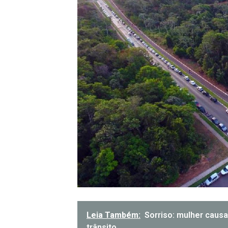
Leia Também:
Sorriso: mulher causa
trânsito