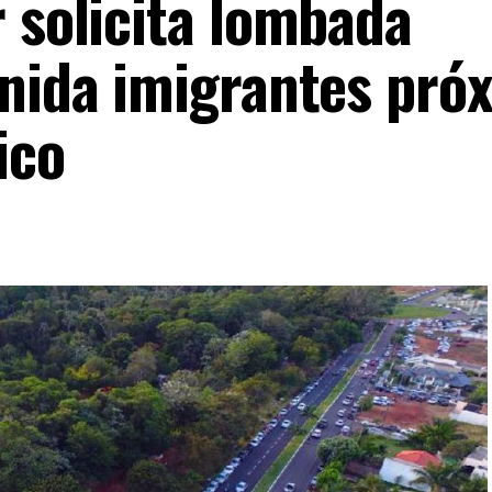
 solicita lombada
enida imigrantes pró
ico