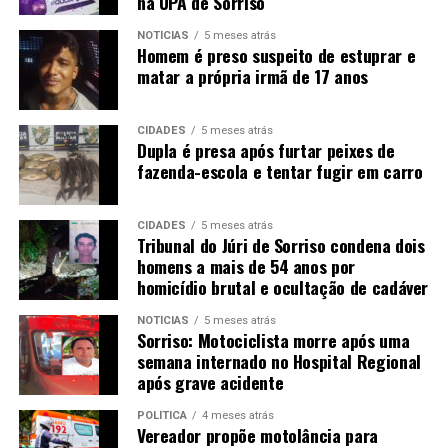
na UPA de Sorriso
NOTÍCIAS
5 meses atrás
Homem é preso suspeito de estuprar e
matar a própria irmã de 17 anos
CIDADES
5 meses atrás
Dupla é presa após furtar peixes de
fazenda-escola e tentar fugir em carro
CIDADES
5 meses atrás
Tribunal do Júri de Sorriso condena dois
homens a mais de 54 anos por
homicídio brutal e ocultação de cadáver
NOTÍCIAS
5 meses atrás
Sorriso: Motociclista morre após uma
semana internado no Hospital Regional
após grave acidente
POLÍTICA
4 meses atrás
Vereador propõe motolância para