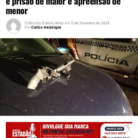
e prisão de maior e apreensão de
menor
Publicado
3 anos atrás
em
5 de fevereiro de 2024
Por
Carlos Heinrique