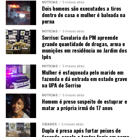
NOTÍCIAS
5 meses atrás
Dois homens são executados a tiros
dentro de casa e mulher é baleada na
perna
NOTÍCIAS
5 meses atrás
Sorriso: Cavalaria da PM apreende
grande quantidade de drogas, arma e
munições em residência no Jardim dos
Ipês
NOTÍCIAS
5 meses atrás
Mulher é esfaqueada pelo marido em
fazenda e dá entrada em estado grave
na UPA de Sorriso
NOTÍCIAS
5 meses atrás
Homem é preso suspeito de estuprar e
matar a própria irmã de 17 anos
CIDADES
5 meses atrás
Dupla é presa após furtar peixes de
fazenda-escola e tentar fugir em carro