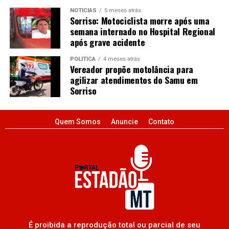
NOTÍCIAS
5 meses atrás
Sorriso: Motociclista morre após uma
semana internado no Hospital Regional
após grave acidente
POLÍTICA
4 meses atrás
Vereador propõe motolância para
agilizar atendimentos do Samu em
Sorriso
Quem Somos
Anuncie
Contato
É proibida a reprodução total ou parcial de seu