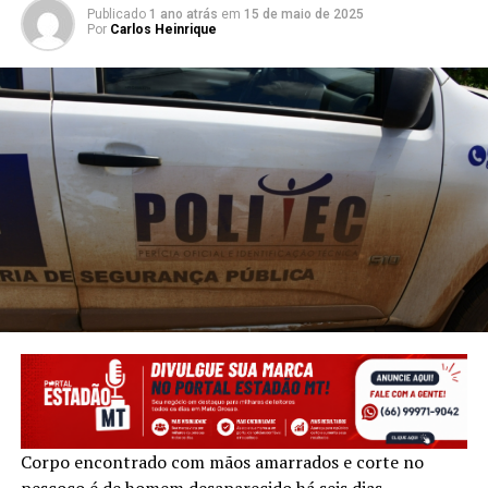
Publicado
1 ano atrás
em
15 de maio de 2025
Por
Carlos Heinrique
Corpo encontrado com mãos amarrados e corte no