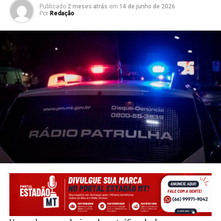
Publicado
2 meses atrás
em
14 de junho de 2026
Por
Redação