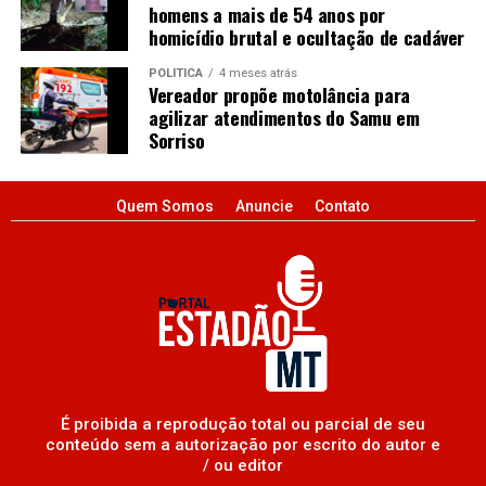
homens a mais de 54 anos por
homicídio brutal e ocultação de cadáver
POLÍTICA
4 meses atrás
Vereador propõe motolância para
agilizar atendimentos do Samu em
Sorriso
Quem Somos
Anuncie
Contato
É proibida a reprodução total ou parcial de seu
conteúdo sem a autorização por escrito do autor e
/ ou editor