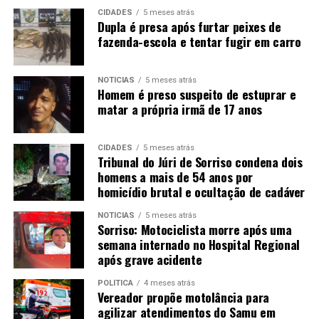
CIDADES
5 meses atrás
Dupla é presa após furtar peixes de
fazenda-escola e tentar fugir em carro
NOTÍCIAS
5 meses atrás
Homem é preso suspeito de estuprar e
matar a própria irmã de 17 anos
CIDADES
5 meses atrás
Tribunal do Júri de Sorriso condena dois
homens a mais de 54 anos por
homicídio brutal e ocultação de cadáver
NOTÍCIAS
5 meses atrás
Sorriso: Motociclista morre após uma
semana internado no Hospital Regional
após grave acidente
POLÍTICA
4 meses atrás
Vereador propõe motolância para
agilizar atendimentos do Samu em