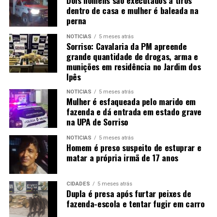
Dois homens são executados a tiros
dentro de casa e mulher é baleada na
perna
NOTÍCIAS
5 meses atrás
Sorriso: Cavalaria da PM apreende
grande quantidade de drogas, arma e
munições em residência no Jardim dos
Ipês
NOTÍCIAS
5 meses atrás
Mulher é esfaqueada pelo marido em
fazenda e dá entrada em estado grave
na UPA de Sorriso
NOTÍCIAS
5 meses atrás
Homem é preso suspeito de estuprar e
matar a própria irmã de 17 anos
CIDADES
5 meses atrás
Dupla é presa após furtar peixes de
fazenda-escola e tentar fugir em carro