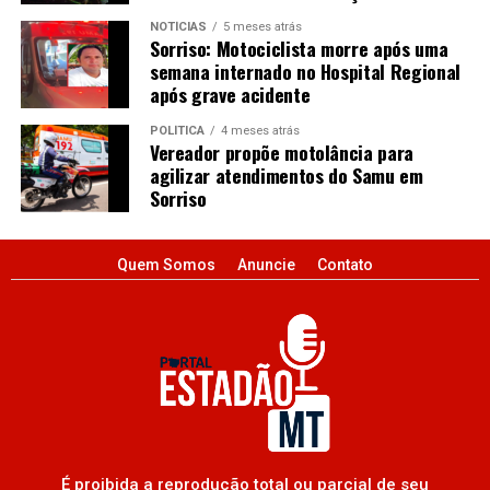
NOTÍCIAS
5 meses atrás
Sorriso: Motociclista morre após uma
semana internado no Hospital Regional
após grave acidente
POLÍTICA
4 meses atrás
Vereador propõe motolância para
agilizar atendimentos do Samu em
Sorriso
Quem Somos
Anuncie
Contato
É proibida a reprodução total ou parcial de seu