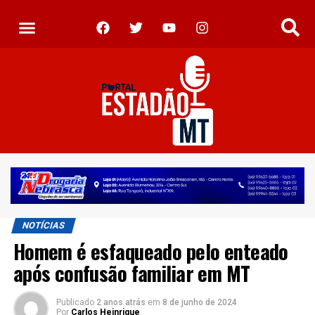
NOTÍCIAS
Homem é esfaqueado pelo enteado
após confusão familiar em MT
Publicado
2 anos atrás
em
8 de junho de 2024
Por
Carlos Heinrique